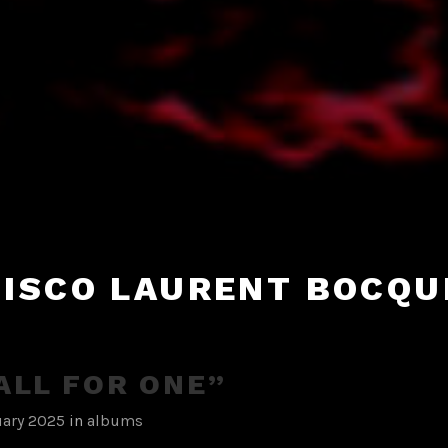
DISCO LAURENT BOCQU
ALL FOR ONE”
uary 2025
in
albums