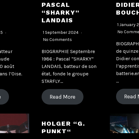
PASCAL
DIDIE
”
“SHARKY”
BOUC
LANDAIS
1 January 
No Comme
25
1 September 2024
No Comments
BIOGRAPHI
de quinze
tteur
BIOGRAPHIE Septembre
Didier c
aude
1986 : Pascal “SHARKY”
l’apprenti
30 août
LANDAIS, batteur de son
batterie.e
ans l’Oise.
état, fonde le groupe
…
STARFLY…
Read 
e
Read More
HOLGER “G.
PUNKT“