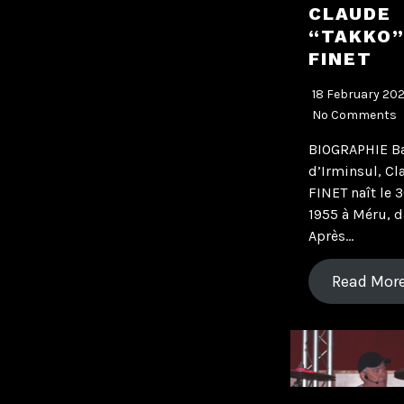
CLAUDE
“TAKKO
FINET
18 February 20
No Comments
BIOGRAPHIE Ba
d’Irminsul, Cl
FINET naît le 
1955 à Méru, d
Après…
Read Mor