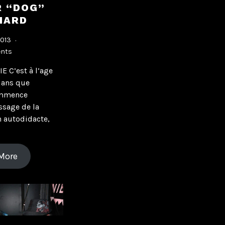
R “DOG”
HARD
2013
nts
E C’est à l’age
 ans que
ommence
ssage de la
n autodidacte,
More