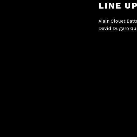
LINE U
Alain Clouet Batt
David Dugaro Gui
Hervé Traisnel Ch
Gérard Robin Bas
Tagged
Disco Da
POST
NAVIGA
PREVIOUS POST
DYGITALS DÉMO 
Rechercher