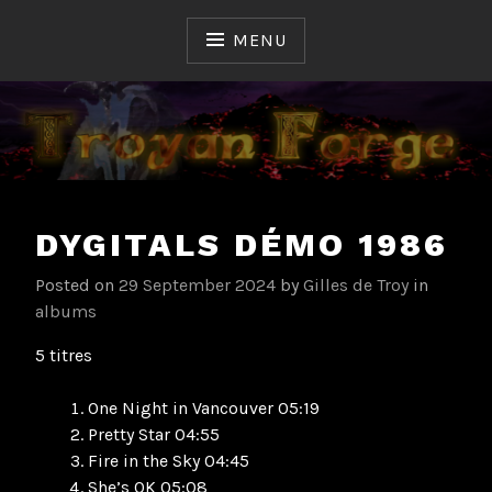
Skip
to
MENU
content
Ceux qui ont fait et font l'Histoire du Hard & Heavy
TROYAN FORGE
Français
DYGITALS DÉMO 1986
Posted on
29 September 2024
by
Gilles de Troy
in
albums
5 titres
One Night in Vancouver 05:19
Pretty Star 04:55
Fire in the Sky 04:45
She’s OK 05:08