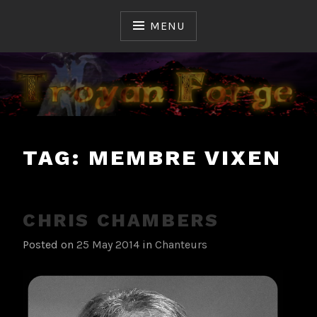
Skip
to
MENU
content
Ceux qui ont fait et font l'Histoire du Hard & Heavy
TROYAN FORGE
Français
TAG:
MEMBRE VIXEN
CHRIS CHAMBERS
Posted on
25 May 2014
in
Chanteurs