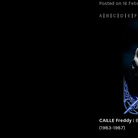
Posted on
16 Feb
A
|
B
|
C
|
D
|
E
|
F
CAILLE Freddy :
B
(1983-1987)