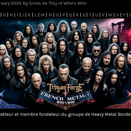
ruary 2025
by
Gilles de Troy
in
Who's Who
|
G
|
H
|
I
|
J
|
K
|
L
|
M
|
N
|
O
|
P
|
Q
|
R
|
S
|
T
|
U
|
V
|
W
|
X
|
Y
|
atteur et membre fondateur du groupe de Heavy Metal Borde