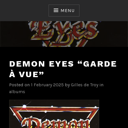
Skip
to
MENU
content
Ceux qui ont fait et font l'Histoire du Hard & Heavy
TROYAN FORGE
Français
DEMON EYES “GARDE
À VUE”
Posted on
1 February 2025
by
Gilles de Troy
in
albums