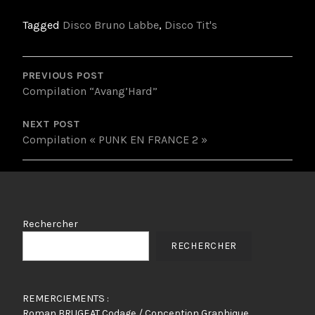
Tagged
Disco Bruno Labbe
,
Disco Tit's
POST
NAVIGATION
PREVIOUS POST
Compilation “Avang’Hard”
NEXT POST
Compilation « PUNK EN FRANCE 2 »
Rechercher
RECHERCHER
REMERCIEMENTS :
Roman BRUGEAT Codage / Conception Graphique