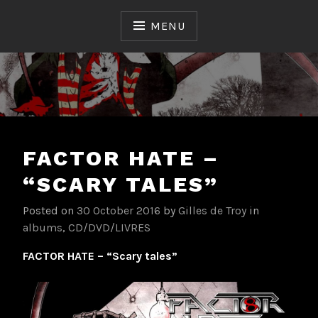
Skip
to
MENU
content
Ceux qui ont fait et font l'Histoire du Hard & Heavy
TROYAN FORGE
Français
FACTOR HATE –
“SCARY TALES”
Posted on
30 October 2016
by
Gilles de Troy
in
albums
,
CD/DVD/LIVRES
FACTOR HATE – “Scary tales”