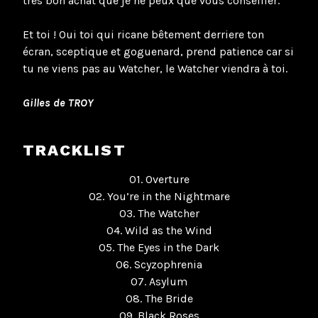
très bon achat que je ne peux que vous conseiller.
Et toi ! Oui toi qui ricane bêtement derriere ton
écran, sceptique et goguenard, prend patience car si
tu ne viens pas au Watcher, le Watcher viendra à toi.
Gilles de TROY
TRACKLIST
01. Overture
02. You’re in the Nightmare
03. The Watcher
04. Wild as the Wind
05. The Eyes in the Dark
06. Scyzophrenia
07. Asylum
08. The Bride
09. Black Roses