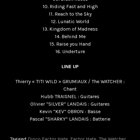
10. Riding Fast and High
11. Reach to the Sky
12. Lunatic World
13. Kingdom of Madness
14. Behind Me
15. Raise you Hand
16. Underture
LINE UP
Thierry « TITI WILD » GRUMIAUX / The WATCHER :
Chant
Hubb TRAISNEL : Guitares
Olivier “SILVER” LANDAIS : Guitares
Kevin “KEV” OBRON : Basse
Pascal “SHARKY” LANDAIS : Batterie
Tagged
Disco Factor Hate
,
Factor Hate
,
The Watcher