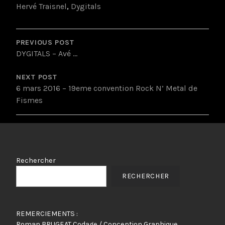
Hervé Traisnel
,
Dygitals
POST
NAVIGATION
PREVIOUS POST
DYGITALS – Avé …
NEXT POST
6 mars 2016 – 19eme convention Rock N’ Metal de
Fismes
Rechercher
RECHERCHER
REMERCIEMENTS :
Roman BRUGEAT Codage / Conception Graphique