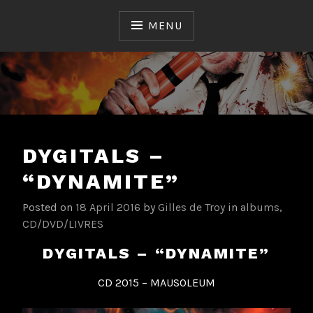
Skip
to
MENU
content
Ceux qui ont fait et font l'Histoire du Hard & Heavy
TROYAN FORGE
Français
DYGITALS –
“DYNAMITE”
Posted on
18 April 2016
by
Gilles de Troy
in
albums
,
CD/DVD/LIVRES
DYGITALS – “DYNAMITE”
CD 2015 – MAUSOLEUM