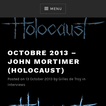
Skip
to
MENU
content
Ceux qui ont fait et font l'Histoire du Hard & Heavy
TROYAN FORGE
Français
OCTOBRE 2013 –
JOHN MORTIMER
(HOLOCAUST)
Posted on
13 October 2013
by
Gilles de Troy
in
Interviews