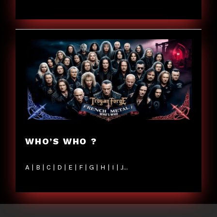
WHO’S WHO ?
A | B | C | D | E | F | G | H | I | J…